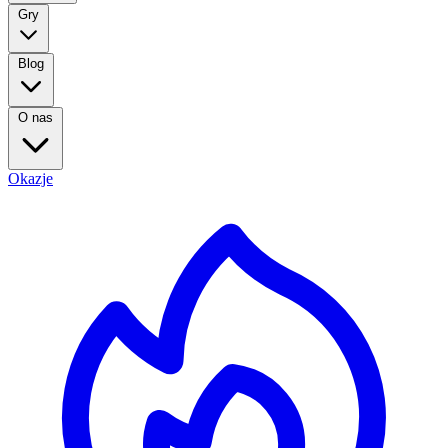
Gry
Blog
O nas
Okazje