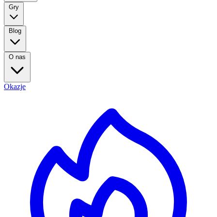
Gry
Blog
O nas
Okazje