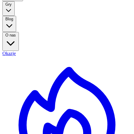
Gry
Blog
O nas
Okazje