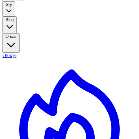
Gry
Blog
O nas
Okazje