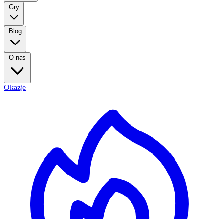
Gry
Blog
O nas
Okazje