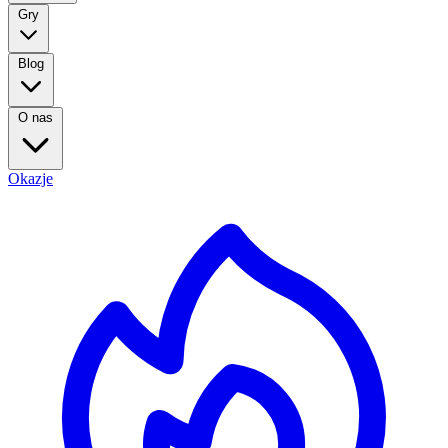
Gry
Blog
O nas
Okazje