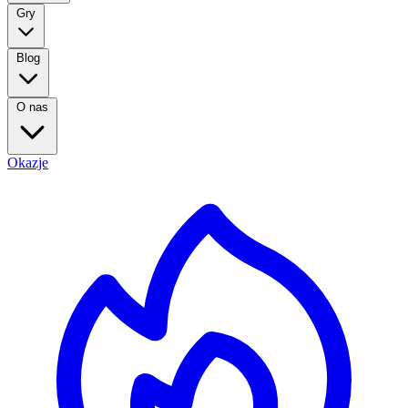
Gry
Blog
O nas
Okazje