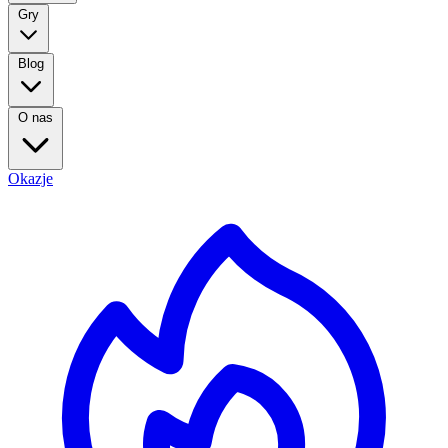
Gry
Blog
O nas
Okazje