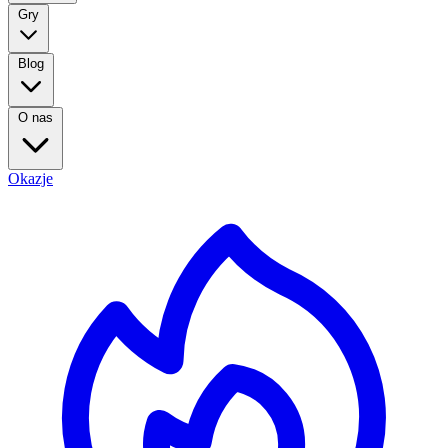
Gry
Blog
O nas
Okazje