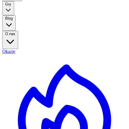
Gry
Blog
O nas
Okazje