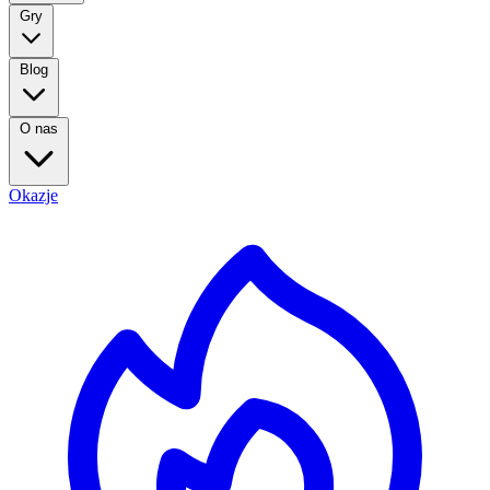
Gry
Blog
O nas
Okazje