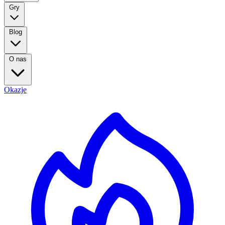
Gry
Blog
O nas
Okazje