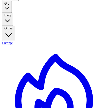
Gry
Blog
O nas
Okazje