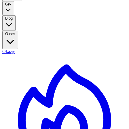
Gry
Blog
O nas
Okazje