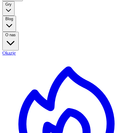
Gry
Blog
O nas
Okazje