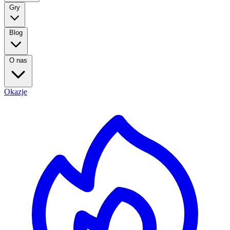
Gry
Blog
O nas
Okazje