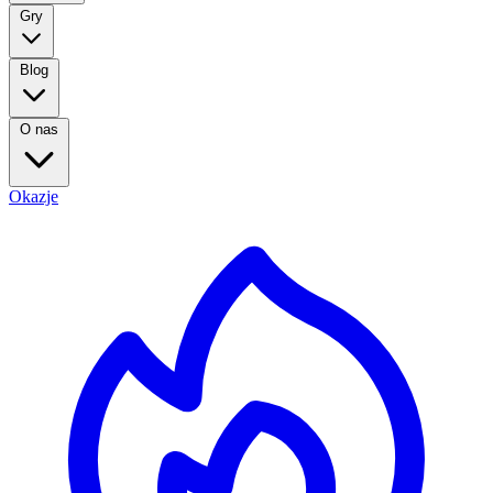
Gry
Blog
O nas
Okazje