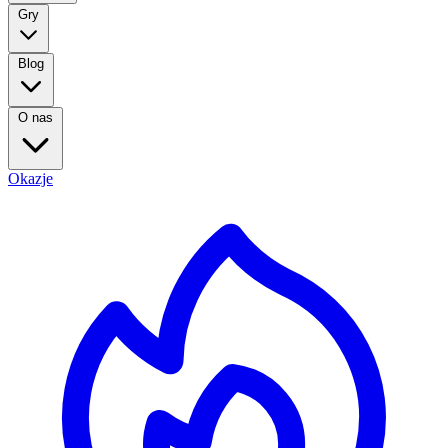
Gry
Blog
O nas
Okazje