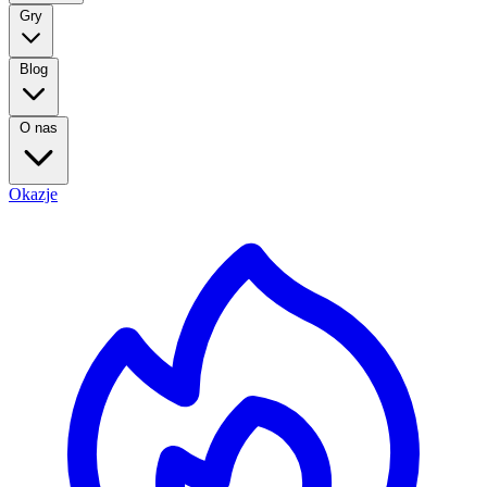
Gry
Blog
O nas
Okazje