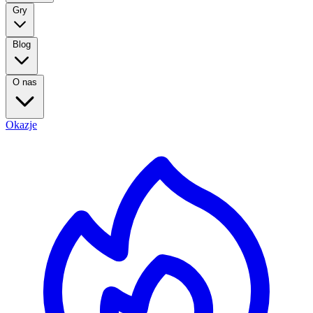
Gry
Blog
O nas
Okazje