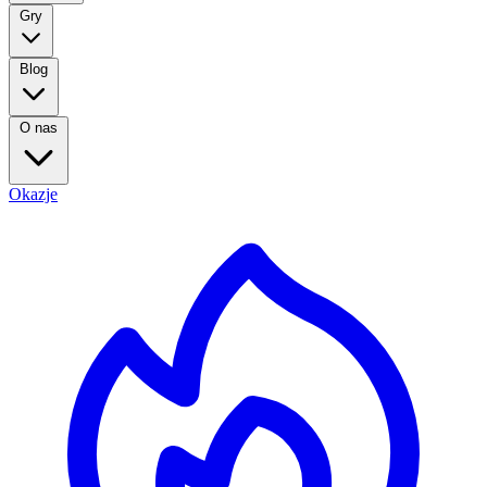
Gry
Blog
O nas
Okazje