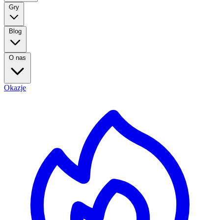
Gry
Blog
O nas
Okazje