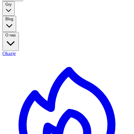
Gry
Blog
O nas
Okazje