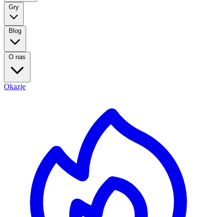
Gry
Blog
O nas
Okazje