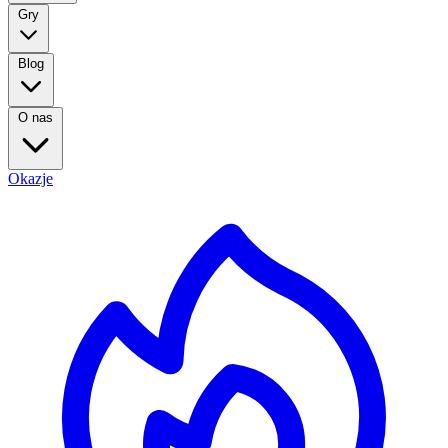
Gry
Blog
O nas
Okazje