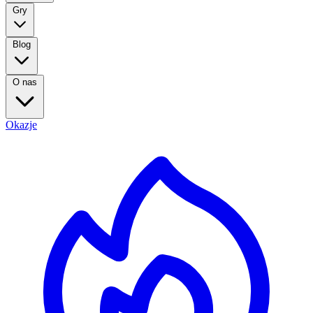
Gry
Blog
O nas
Okazje