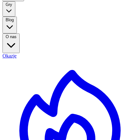
Gry
Blog
O nas
Okazje