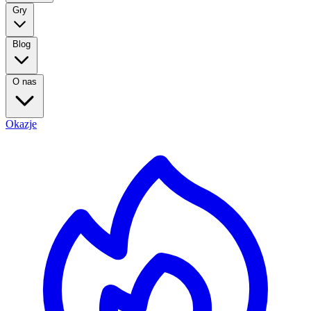
Gry
Blog
O nas
Okazje