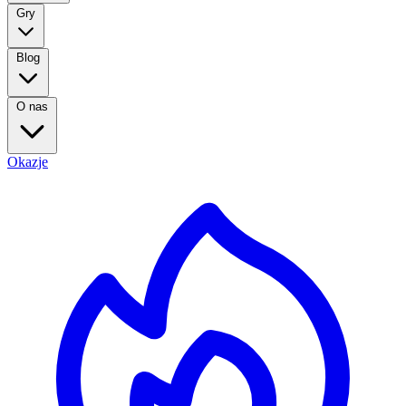
Gry
Blog
O nas
Okazje