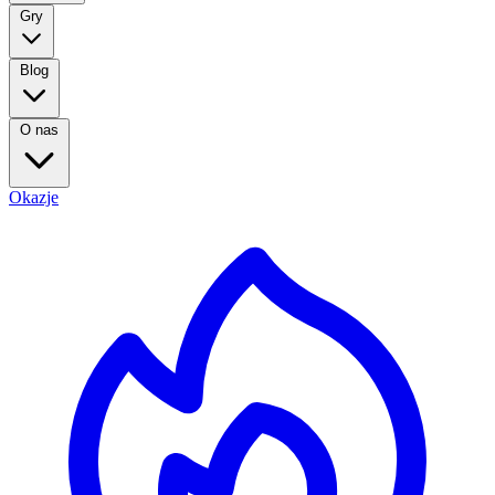
Gry
Blog
O nas
Okazje