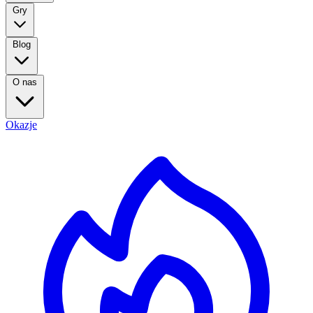
Gry
Blog
O nas
Okazje