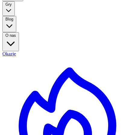
Gry
Blog
O nas
Okazje