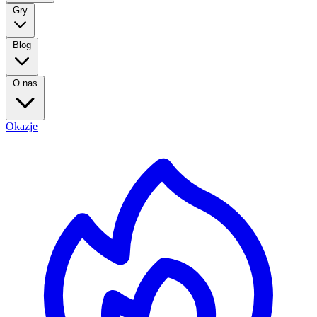
Gry
Blog
O nas
Okazje