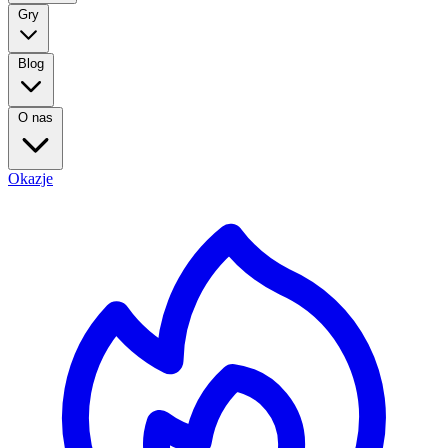
Gry
Blog
O nas
Okazje