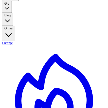
Gry
Blog
O nas
Okazje