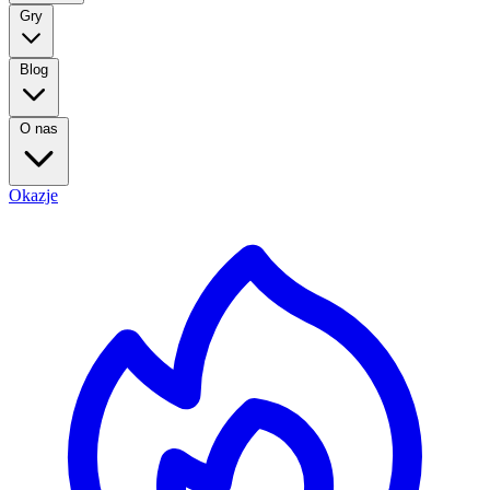
Gry
Blog
O nas
Okazje