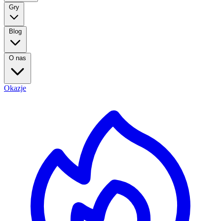
Gry
Blog
O nas
Okazje