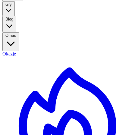
Gry
Blog
O nas
Okazje