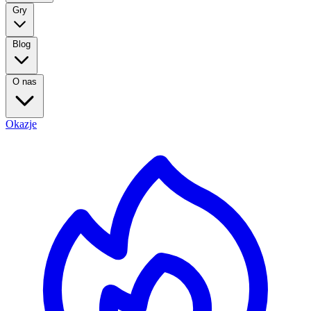
Gry
Blog
O nas
Okazje