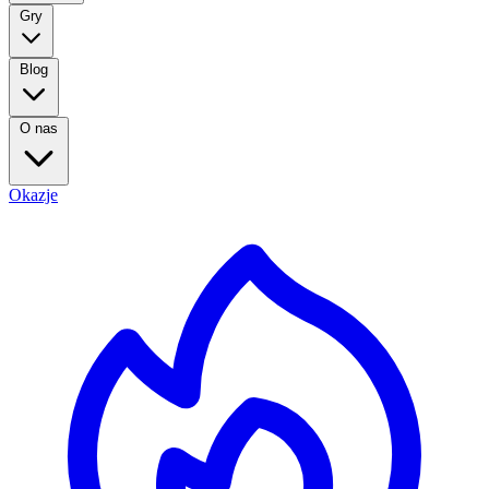
Gry
Blog
O nas
Okazje