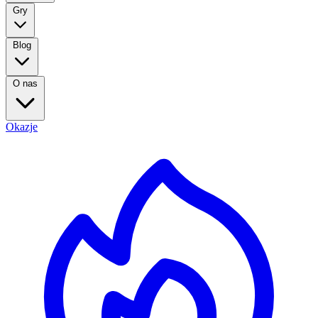
Gry
Blog
O nas
Okazje