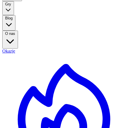
Gry
Blog
O nas
Okazje