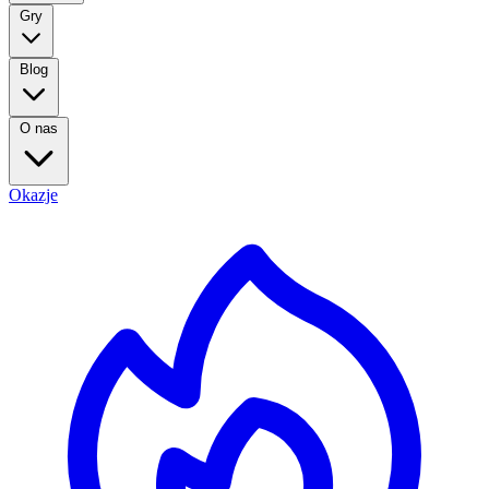
Gry
Blog
O nas
Okazje