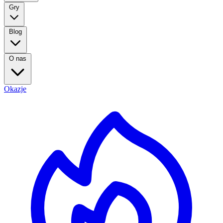
Gry
Blog
O nas
Okazje