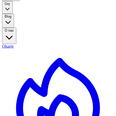
Gry
Blog
O nas
Okazje