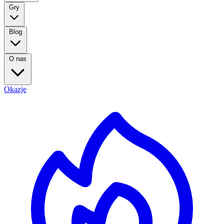
Gry
Blog
O nas
Okazje