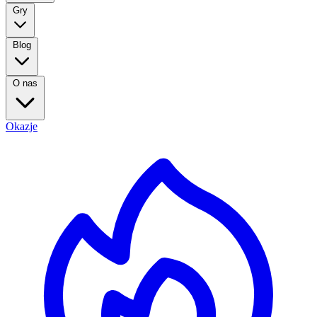
Gry
Blog
O nas
Okazje