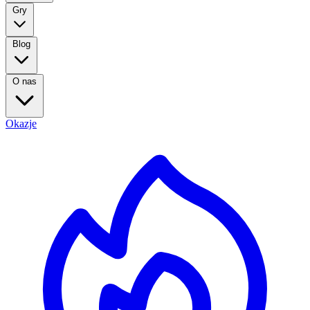
Gry
Blog
O nas
Okazje