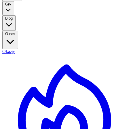
Gry
Blog
O nas
Okazje