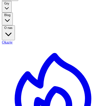
Gry
Blog
O nas
Okazje